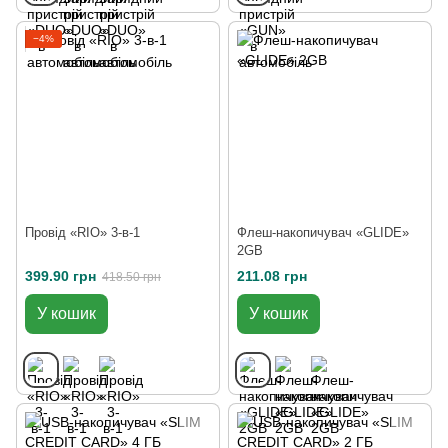
−4%
Провід «RIO» 3-в-1
Флеш-накопичувач «GLIDE»
2GB
399.90 грн
211.08 грн
418.50 грн
У кошик
У кошик