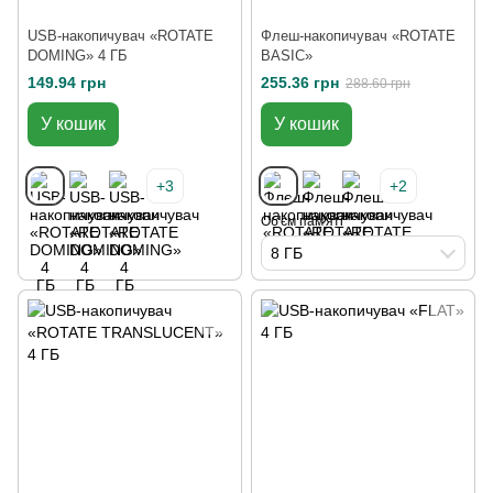
USB-накопичувач «ROTATE
Флеш-накопичувач «ROTATE
DOMING» 4 ГБ
BASIC»
149.94 грн
255.36 грн
288.60 грн
У кошик
У кошик
+3
+2
Об'єм пам'яті
8 ГБ