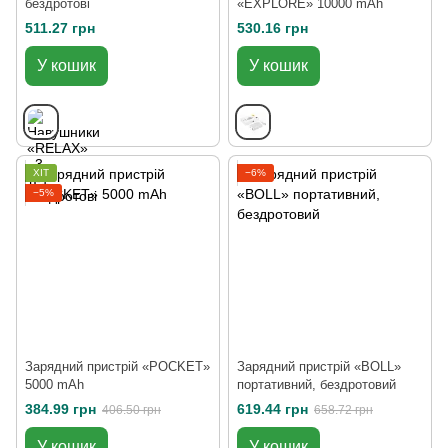
бездротові
«EXPLORE» 10000 mAh
511.27 грн
530.16 грн
У кошик
У кошик
ХІТ
−6%
−5%
Зарядний пристрій «POCKET»
Зарядний пристрій «BOLL»
5000 mAh
портативний, бездротовий
384.99 грн
619.44 грн
406.50 грн
658.72 грн
У кошик
У кошик