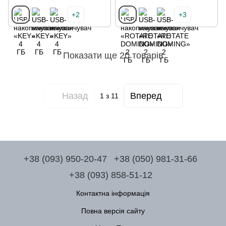
+2
+3
Показати ще 20 товарів
Назад
Вперед
1
з 11
+38 (093) 950-20-47
+38 (050) 981-31-66
+38 (093) 858-51-12
Контактна інформація
Повна версія сайту