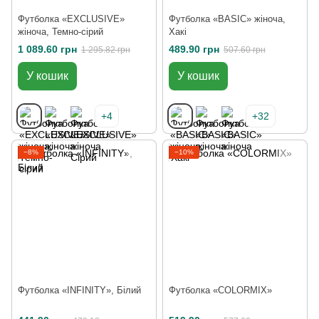
Футболка «EXCLUSIVE»
Футболка «BASIC» жіноча,
жіноча, Темно-сірий
Хакі
1 089.60 грн
489.90 грн
1 295.82 грн
507.60 грн
У кошик
У кошик
+4
+32
−8%
−10%
Футболка «INFINITY», Білий
Футболка «COLORMIX»