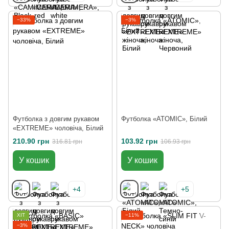
−33%
−3%
Футболка з довгим рукавом
Футболка «ATOMIC», Білий
«EXTREME» чоловіча, Білий
210.90 грн
103.92 грн
316.81 грн
106.93 грн
У кошик
У кошик
+4
+5
ХІТ
−11%
−3%