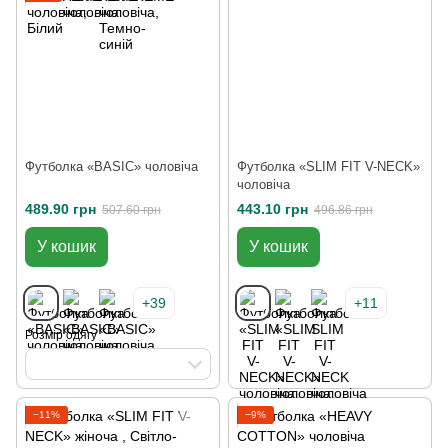
Футболка «BASIC» чоловіча
Футболка «SLIM FIT V-NECK»
чоловіча
489.90 грн
443.10 грн
507.60 грн
496.86 грн
У кошик
У кошик
+39
+11
Розмір одягу
−11%
−9%