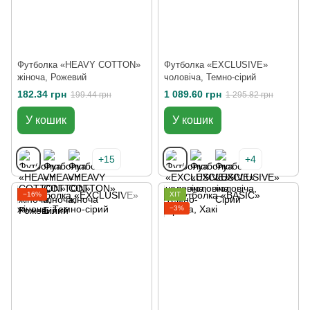
Футболка «HEAVY COTTON»
Футболка «EXCLUSIVE»
жіноча, Рожевий
чоловіча, Темно-сірий
182.34 грн
1 089.60 грн
199.44 грн
1 295.82 грн
У кошик
У кошик
+15
+4
−16%
ХІТ
−3%