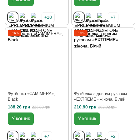
+18
+7
−16%
−25%
Футболка «CAMIMERA»,
Футболка з довгим рукавом
Black
«EXTREME» жіноча, Білий
188.26 грн
210.90 грн
223.80 грн
282.92 грн
У кошик
У кошик
+7
+2