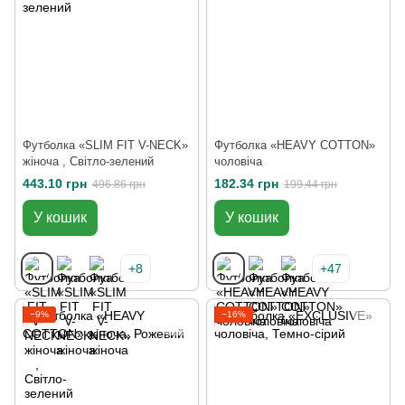
Футболка «SLIM FIT V-NECK»
Футболка «HEAVY COTTON»
жіноча , Світло-зелений
чоловіча
443.10 грн
182.34 грн
496.86 грн
199.44 грн
У кошик
У кошик
+8
+47
−9%
−16%