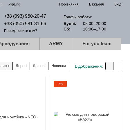
Порівняння
Укр
Eng
Бажання
Вхід
ня
+38 (093) 950-20-47
Графік роботи:
+38 (050) 981-31-66
Будні:
08:00–20:00
Сб:
10:00–17:00
Передзвонити вам?
 брендування
ARMY
For you team
лярні
Дорогі
Дешеві
Новинки
Відображення:
−7%