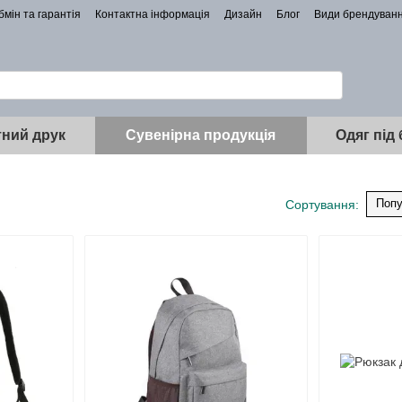
бмін та гарантія
Контактна інформація
Дизайн
Блог
Види брендуван
ний друк
Сувенірна продукція
Одяг під
Попу
Сортування: