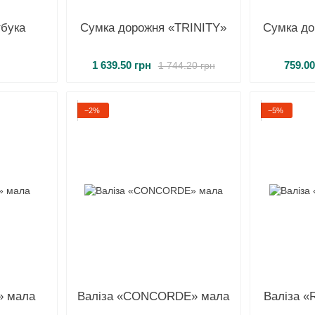
тбука
Сумка дорожня «TRINITY»
Сумка д
1 639.50 грн
759.00
1 744.20 грн
−2%
−5%
» мала
Валіза «CONCORDE» мала
Валіза «