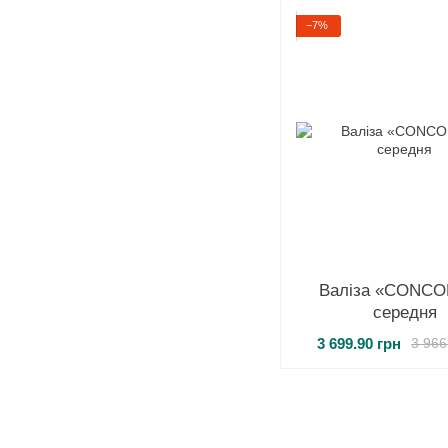
−7%
Валіза «CONC
середня
3 699.90 грн
3 966