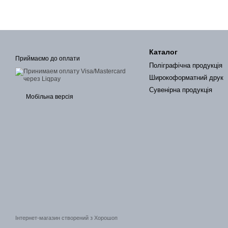
Каталог
Приймаємо до оплати
Поліграфічна продукція
Широкоформатний друк
Сувенірна продукція
Мобільна версія
Інтернет-магазин створений з Хорошоп