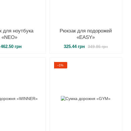
к для ноутбука
Рюкзак для подорожей
«NEO»
«EASY»
 462.50 грн
325.44 грн
349.86 грн
−1%