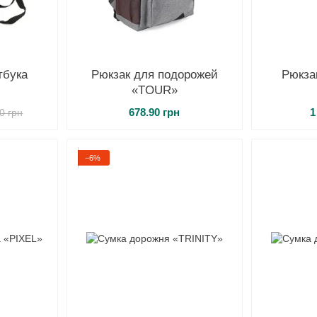
тбука
Рюкзак для подорожей
Рюкза
«TOUR»
678.90 грн
1
0 грн
−6%