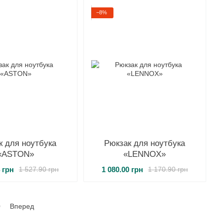
−8%
к для ноутбука
Рюкзак для ноутбука
«ASTON»
«LENNOX»
4 грн
1 080.00 грн
1 527.90 грн
1 170.90 грн
0
Вперед