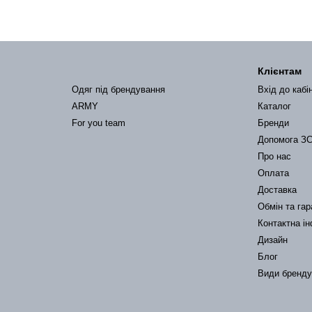
Клієнтам
Одяг під брендування
Вхід до кабі
ARMY
Каталог
For you team
Бренди
Допомога З
Про нас
Оплата
Доставка
Обмін та гар
Контактна і
Дизайн
Блог
Види бренд