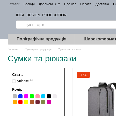
Перейти до основного контенту
Каталог
Бренди
Допомога ЗСУ
Про нас
Оплата
Доставка
О
IDEA. DESIGN. PRODUCTION.
Поліграфічна продукція
Широкоформат
Головна
Сувенірна продукція
Сумки та рюкзаки
Сумки та рюкзаки
Стать
−17%
унісекс
34
Колір