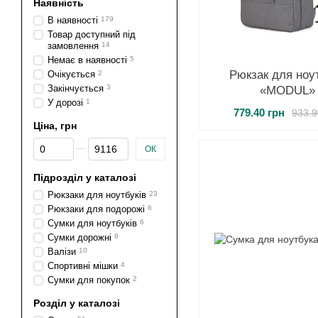
Наявність
В наявності
179
Товар доступний під
замовлення
14
Немає в наявності
5
Рюкзак для ноу
Очікується
2
Закінчується
3
«MODUL»
У дорозі
1
779.40 грн
933.9
Ціна, грн
Від Ціна, грн
До Ціна, грн
ОК
Підрозділ у каталозі
Рюкзаки для ноутбуків
23
Рюкзаки для подорожі
6
Сумки для ноутбуків
6
Сумки дорожні
6
Валізи
10
Спортивні мішки
4
Сумки для покупок
2
Розділ у каталозі