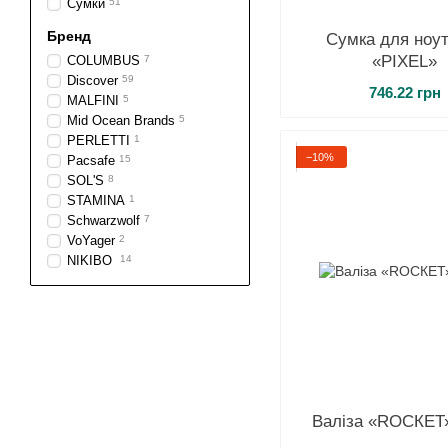
Сумки
51
Бренд
Сумка для ноу
«PIXEL»
COLUMBUS
7
Discover
59
746.22 грн
MALFINI
5
Mid Ocean Brands
5
PERLETTI
1
−10%
Pacsafe
15
SOL'S
8
STAMINA
1
Schwarzwolf
7
VoYager
2
NIKIBO
14
Валіза «ROCКEТ