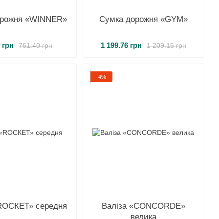
орожня «WINNER»
Сумка дорожня «GYM»
 грн
1 199.76 грн
761.40 грн
1 209.15 грн
−4%
ROCКEТ» середня
Валіза «CONCORDE»
велика