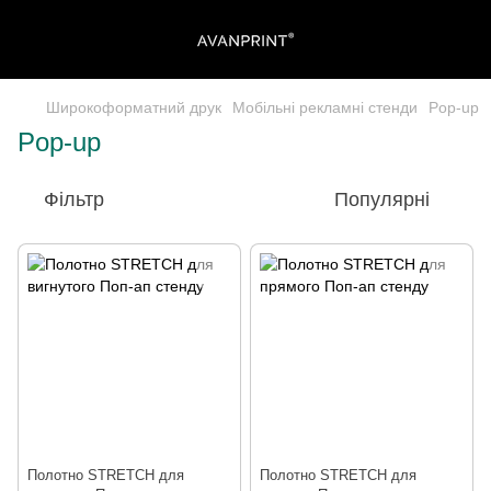
Широкоформатний друк
Мобільні рекламні стенди
Pop-up
Pop-up
Фільтр
Популярні
Полотно STRETCH для
Полотно STRETCH для