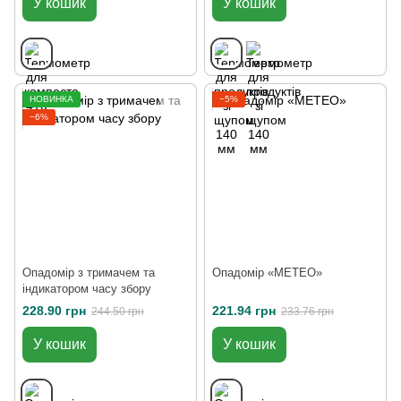
У кошик
У кошик
НОВИНКА
−5%
−6%
Опадомір з тримачем та
Опадомір «METEO»
індикатором часу збору
228.90 грн
221.94 грн
244.50 грн
233.76 грн
У кошик
У кошик