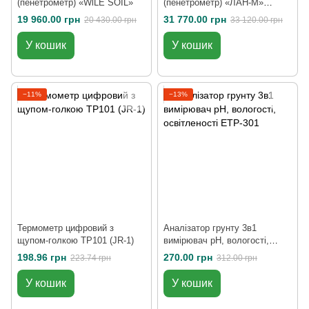
(пенетрометр) «WlLE SOIL»
(пенетрометр) «ЛАН-M»
електронний
19 960.00 грн
31 770.00 грн
20 430.00 грн
33 120.00 грн
У кошик
У кошик
−11%
−13%
Термометр цифровий з
Аналізатор грунту 3в1
щупом-голкою TP101 (JR-1)
вимірювач pH, вологості,
освітленості ETP-301
198.96 грн
270.00 грн
223.74 грн
312.00 грн
У кошик
У кошик