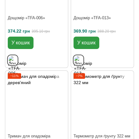
Дощомір «TFA-006»
Дощомір «TFA-013»
374.22 грн
369.90 грн
395.10 грн
388.20 грн
У кошик
У кошик
−11%
−7%
Тримач для опадоміра
Термометр для ґрунту 322 мм