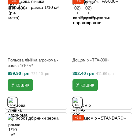
−3%
−5%
Польова лінійка агронома -
Дощомір «TFA-000»
рамка 1/10 м²
699.90 грн
392.40 грн
722.46 грн
411.66 грн
У кошик
У кошик
−7%