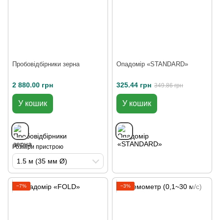
Пробовідбірники зерна
Опадомір «STANDARD»
2 880.00 грн
325.44 грн
349.86 грн
У кошик
У кошик
Розміри пристрою
1.5 м (35 мм Ø)
−7%
−3%