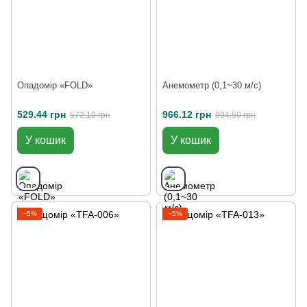
Опадомір «FOLD»
Анемометр (0,1~30 м/с)
529.44 грн
966.12 грн
572.10 грн
994.50 грн
У кошик
У кошик
−5%
−5%