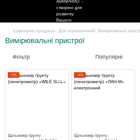
Сувенірна продукція
Для агрокомпаній
Вимірювальні прист
Вимірювальні пристрої
Фільтр
Популярні
−2%
−4%
Щільномір ґрунту
Щільномір ґрунту