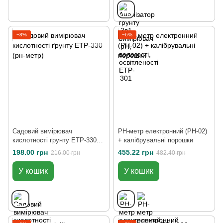
−8%
−6%
Садовий вимірювач
PH-метр електронний (PH-02)
кислотності ґрунту ЕТР-330
+ калібрувальні порошки
(рн-метр)
198.00 грн
455.22 грн
216.00 грн
482.40 грн
У кошик
У кошик