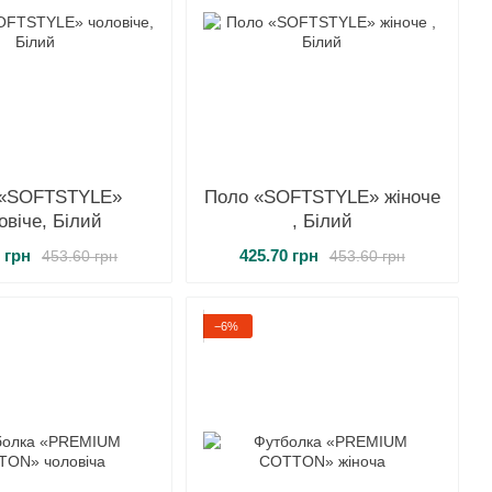
 «SOFTSTYLE»
Поло «SOFTSTYLE» жіноче
овіче, Білий
, Білий
 грн
425.70 грн
453.60 грн
453.60 грн
−6%