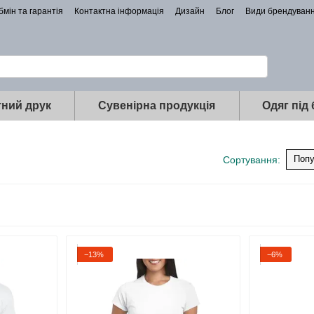
бмін та гарантія
Контактна інформація
Дизайн
Блог
Види брендуван
ний друк
Сувенірна продукція
Одяг під
Попу
Сортування:
−13%
−6%