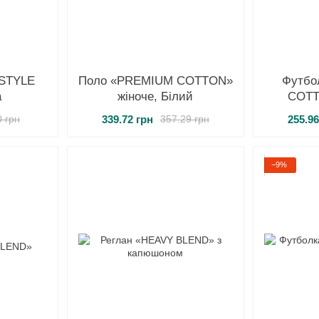
TSTYLE
Поло «PREMIUM COTTON»
Футбо
а
жіноче, Білий
COTT
339.72 грн
255.96
0 грн
357.29 грн
−9%