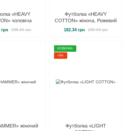
олка «HEAVY
Футболка «HEAVY
ON» чоловіча
COTTON» жіноча, Рожевий
 грн
182.34 грн
199.44 грн
199.44 грн
НОВИНКА
−5%
AMMER» жіночий
Футболка «LIGHT