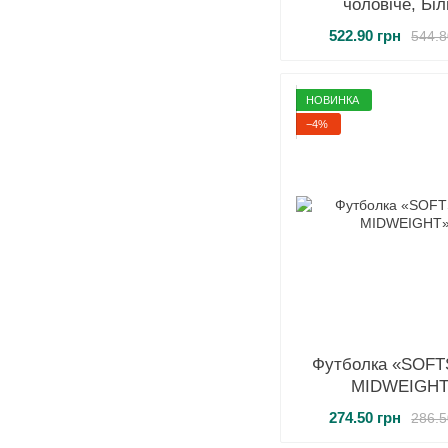
чоловіче, Бі
522.90 грн
544.8
НОВИНКА
−4%
Футболка «SOF
MIDWEIGHT
274.50 грн
286.5