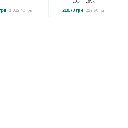
COTTON»
 грн
218.70 грн
1 022.40 грн
229.50 грн