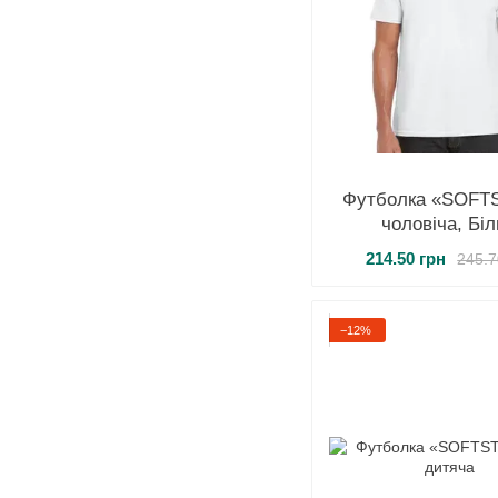
Футболка «SOFT
чоловіча, Бі
214.50 грн
245.7
−12%