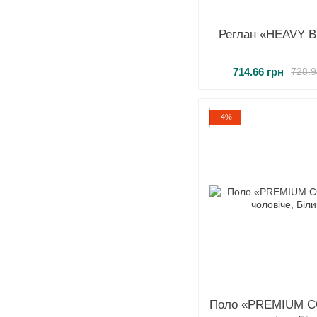
Реглан «HEAVY 
714.66 грн
728.9
−4%
Поло «PREMIUM 