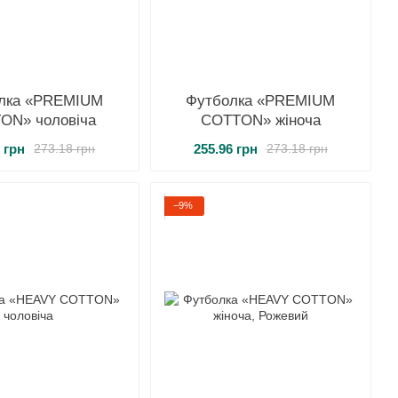
лка «PREMIUM
Футболка «PREMIUM
ON» чоловіча
COTTON» жіноча
 грн
255.96 грн
273.18 грн
273.18 грн
−9%