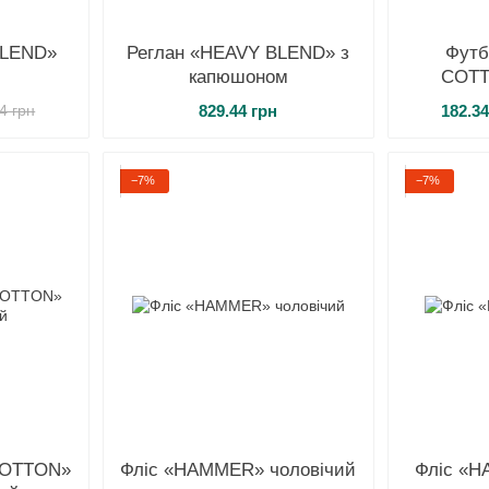
BLEND»
Реглан «HEAVY BLEND» з
Футб
капюшоном
COTT
829.44 грн
182.34
4 грн
−7%
−7%
COTTON»
Фліс «HAMMER» чоловічий
Фліс «H