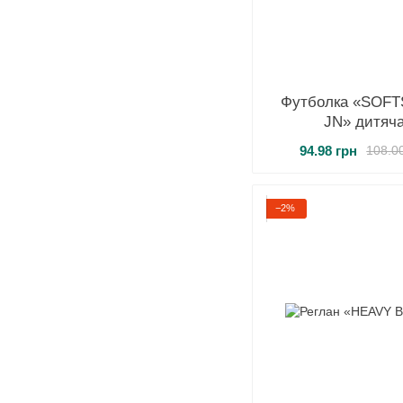
Футболка «SOF
JN» дитяч
94.98 грн
108.0
−2%