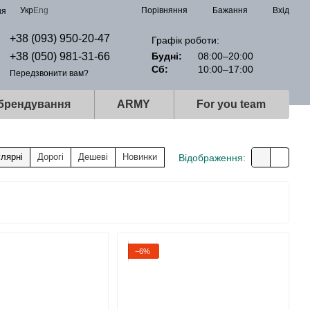
Порівняння
Укр
Eng
Бажання
Вхід
ня
+38 (093) 950-20-47
Графік роботи:
+38 (050) 981-31-66
Будні:
08:00–20:00
Сб:
10:00–17:00
Передзвонити вам?
 брендування
ARMY
For you team
лярні
Дорогі
Дешеві
Новинки
Відображення:
−6%