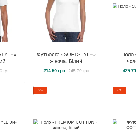
STYLE»
Футболка «SOFTSTYLE»
Поло
лий
жіноча, Білий
чол
214.50 грн
425.70
0 грн
245.70 грн
−5%
−6%