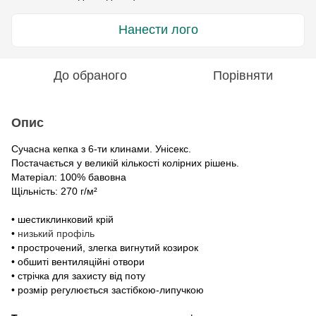
Нанести лого
До обраного
Порівняти
Опис
Сучасна кепка з 6-ти клинами. Унісекс.
Постачається у великій кількості колірних рішень.
Матеріал: 100% бавовна
Щільність: 270 г/м²
• шестиклинковий крій
•
низький профіль
• прострочений, злегка вигнутий козирок
• обшиті вентиляційні отвори
• стрічка для захисту від поту
• розмір регулюється заст
і
бкою-липучкою