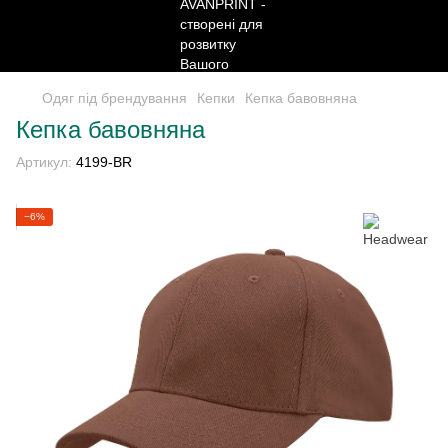
Одяг під брендування
Кепки
Кепка бавовняна
Кепка бавовняна
Артикул:
4199-BR
−6%