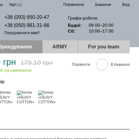
Порівняння
Укр
Eng
Бажання
Вхід
ня
+38 (093) 950-20-47
Графік роботи:
+38 (050) 981-31-66
Будні:
08:00–20:00
Сб:
10:00–17:00
Передзвонити вам?
 брендування
ARMY
For you team
 грн
179.10 грн
Порівняти
В бажання
ий під замовлення
лір