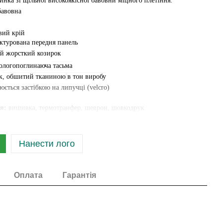
линка
зі щільної високоякісної
бавовни міцного плетіння.
б
авовна
вий крій
ктурована
передня панель
ий жорсткий
козирок
ологопоглинаюча
тасьма
к
, обшитий тканиною
в тон виробу
люється
застібкою
на липучці
(velcro
)
я:
вишивка, термотранфер, шеврон, шовкодрук.
Нанести лого
Оплата
Гарантія