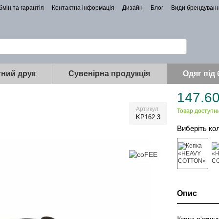
бмін та гарантія
Контактна інформація
Дизайн
Блог
Види брендуван
ний друк
Сувенірна продукція
Одяг під
147.60
Артикул
Товар доступн
KP162.3
Виберіть ко
Опис