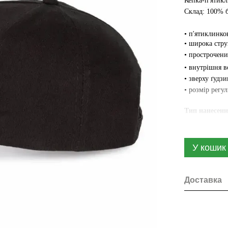
Кепка-п'ятик
Склад
:
100%
•
п'ят
иклинко
•
широка
с
тру
• прострочен
•
внутрішня в
•
зверху ґудзи
•
розмір регу
Тип нанесенн
У кошик
Доставка