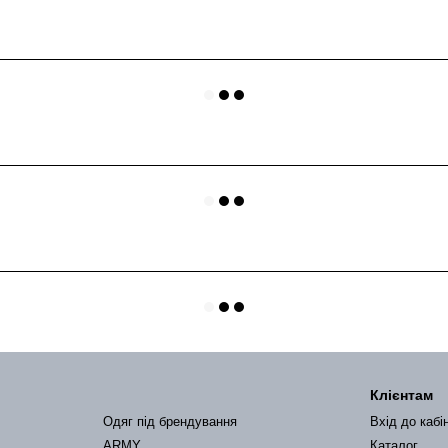
Клієнтам
Одяг під брендування
Вхід до кабі
ARMY
Каталог