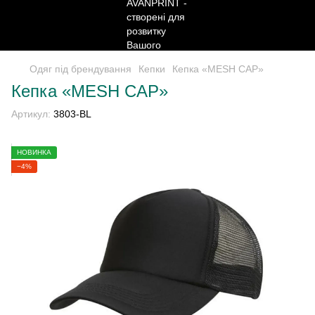
Одяг під брендування
Кепки
Кепка «MESH CAP»
Кепка «MESH CAP»
Артикул:
3803-BL
НОВИНКА
−4%