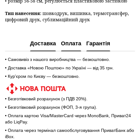
• розмір 56-58 см, регулюється
пластиковою
застібкою
Тип нанесення:
шовкодрук,
вишивка, термотрансфер
,
ц
ифровий друк, сублимаційний друк
Доставка
Оплата
Гарантія
• Самовивіз з нашого виробництва — безкоштовно.
• Доставка «Новою Поштою» по Україні — від 35 грн.
• Кур'єром по Києву — безкоштовно.
• Безготівковий розрахунок (з ПДВ 20%).
• Безготівковий розрахунок (ФОП, 3-я група).
• Оплата картою Visa/MasterCard через MonoBank, Приват24
або LiqPay.
• Оплата через термінал самообслуговування ПриватБанк або
iBox.