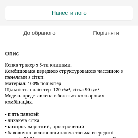
Нанести лого
До обраного
Порівняти
Опис
Кепка тракер з
5-ти клинами.
Комбинована переднею
структурован
ою частиною з
панелями з сітки.
Матер
і
ал:
100%
поліестер
Щільність:
поліестер
12
0 г/м²
, сітка 9
0 г/м²
Модель
представлен
а
в
богатьох
кольор
ових
комбінаціях.
•
п’ять панелей
•
дихаюча сітка
• козирок жорсткий,
прострочений
• бавовняна вологопоглинаюча тасьма всередині