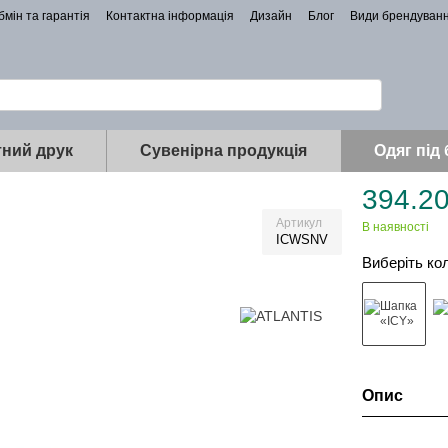
бмін та гарантія
Контактна інформація
Дизайн
Блог
Види брендуван
ний друк
Сувенірна продукція
Одяг під
394.20
Артикул
В наявності
ICWSNV
Виберіть ко
Опис