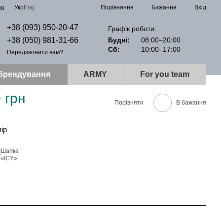
Порівняння
Укр
Eng
Бажання
Вхід
ня
+38 (093) 950-20-47
Графік роботи:
+38 (050) 981-31-66
Будні:
08:00–20:00
Сб:
10:00–17:00
Передзвонити вам?
 брендування
ARMY
For you team
 грн
Порівняти
В бажання
лір