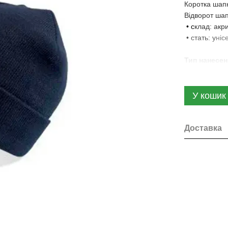
Коротка шапк
Відворот шап
• с
клад: акр
• стать: у
ніс
Тип нанесен
У кошик
Доставка