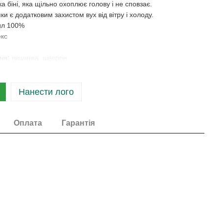
а біні, яка щільно охоплює голову і не сповзає.
ки є додатковим захистом вух від вітру і холоду.
ил 100%
екс
ня:
вишивка, шеврон.
Нанести лого
Оплата
Гарантія