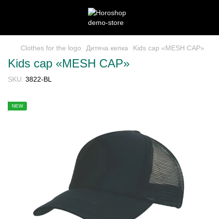
Clothes for the logo
Дитяча кепка
Kids cap «MESH CAP»
Kids cap «MESH CAP»
SKU:
3822-BL
NEW