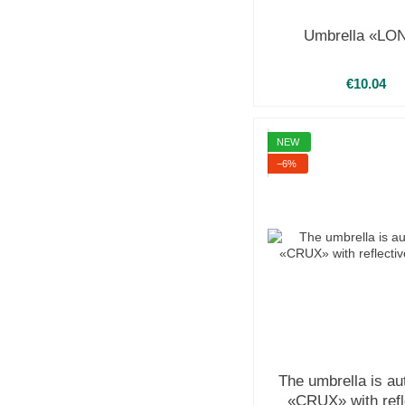
Umbrella «LO
€10.04
NEW
−6%
The umbrella is au
«CRUX» with refl