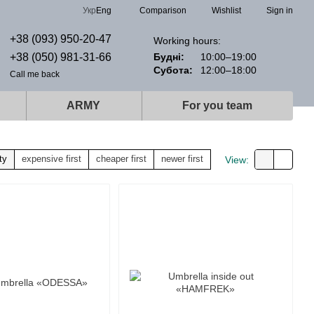
Comparison
Укр
Eng
Wishlist
Sign in
+38 (093) 950-20-47
Working hours:
+38 (050) 981-31-66
Будні:
10:00–19:00
Субота:
12:00–18:00
Call me back
ARMY
For you team
ty
expensive first
cheaper first
newer first
View: