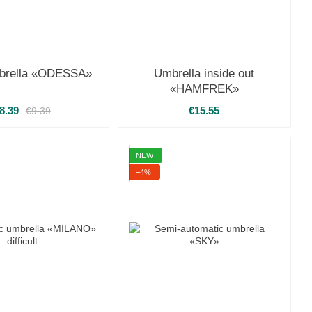
brella «ODESSA»
Umbrella inside out
«HAMFREK»
8.39
€15.55
€9.39
NEW
−4%