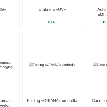
NG»
Umbrella «UV»
Autom
«MIL
€8.43
€1
tomatic
Folding «ORIANA» umbrella
Cane u
ective