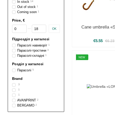
In stock
14
Out of stock
1
Coming soon
1
Price, €
From Price, €
To Price, €
Cane umbrella 
OK
Підрозділ у каталозі
€5.55
€6.23
Парасолі навиворіт
1
Парасолі-тростини
3
Парасолі-складні
1
NEW
Розділ у каталозі
Парасолі
5
Brand
3
1
1
AVANPRINT
2
BERGAMO
2