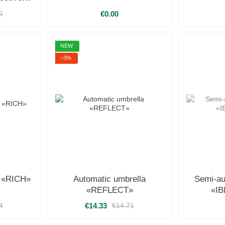
€0.00
5
NEW
−3%
a «RICH»
Automatic umbrella
Semi-au
«REFLECT»
«IB
€14.33
4
€14.71