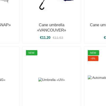
«SNAP»
Cane umbrella
Cane um
«VANCOUVER»
€11.20
€
€11.63
NEW
NEW
−6%