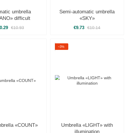
atic umbrella
Semi-automatic umbrella
ANO» difficult
«SKY»
0.29
€9.73
€10.93
€10.14
−3%
mbrella «COUNT»
Umbrella «LIGHT» with
illumination