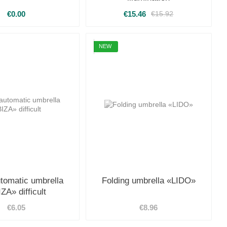
€0.00
€15.46
€15.92
NEW
tomatic umbrella
Folding umbrella «LIDO»
IZA» difficult
€6.05
€8.96