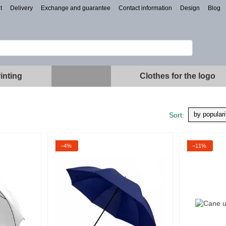
t
Delivery
Exchange and guarantee
Contact information
Design
Blog
inting
Clothes for the logo
by populari
Sort:
−4%
−11%