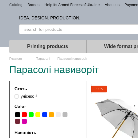
Skip to main content
Catalog
Brands
Help for Armed Forces of Ukraine
About us
Paymen
Types of branding
IDEA. DESIGN. PRODUCTION.
Printing products
Wide format pr
Главная
Парасолі
Парасолі навиворіт
Парасолі навиворіт
Стать
−11%
унісекс
3
Color
Наявність