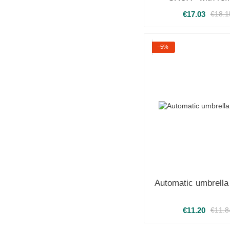
edging
€17.03
€18.1
−5%
Automatic umbrell
€11.20
€11.8