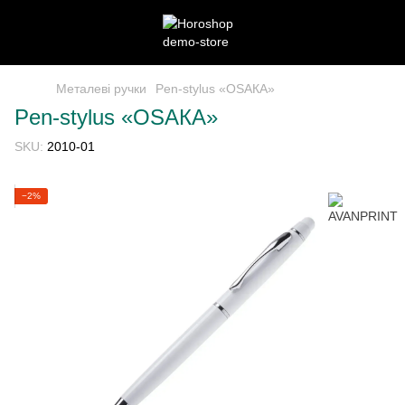
Металеві ручки
Pen-stylus «OSАКА»
Pen-stylus «OSАКА»
SKU:
2010-01
−2%