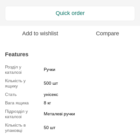
Quick order
Add to wishlist
Compare
Features
Розділ у
Ручки
каталозі
Кількість у
500 шт
ящику
Стать
унісекс
Вага ящика
8 кг
Підрозділ у
Металеві ручки
каталозі
Кількість в
50 шт
упаковці